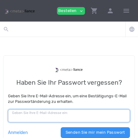
shopping_cart
person
menu
Bestellen
expand_more
search
language
Haben Sie Ihr Passwort vergessen?
Geben Sie Ihre E-Mail-Adresse ein, um eine Bestätigungs-E-Mail
zur Passwortänderung zu erhalten.
Geben Sie Ihre E-Mail-Adresse ein:
Anmelden
Senden Sie mir mein Passwort